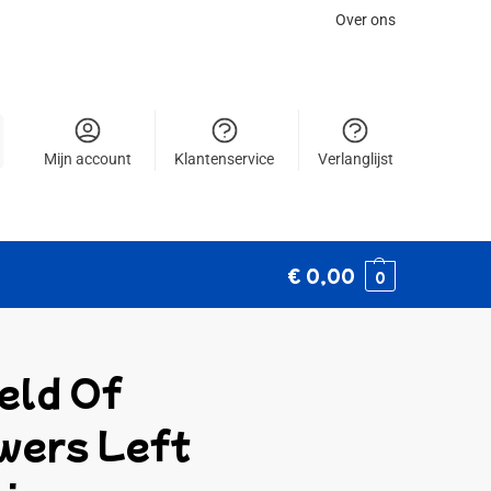
Over ons
Mijn account
Klantenservice
Verlanglijst
€
0,00
0
ield Of
wers Left