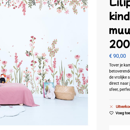
Lili
kin
muu
200
€
90,00
Tover je ka
betoverend
de vrolijke
direct naar
sfeer, perfe
Uitverko
Voeg toe 