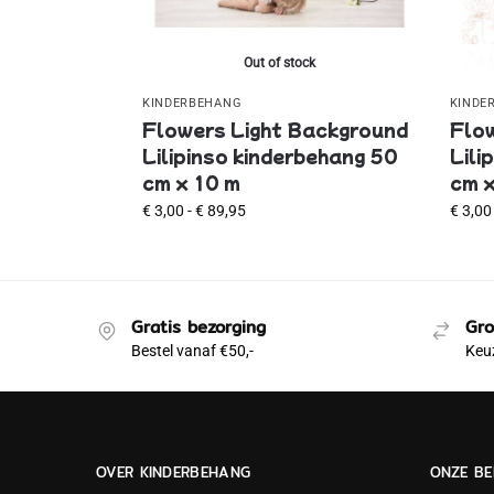
Out of stock
KINDERBEHANG
KINDE
Flowers Light Background
Flo
Lilipinso kinderbehang 50
Lili
cm x 10 m
cm x
€
3,00
-
€
89,95
€
3,00
Gratis bezorging
Gro
Bestel vanaf €50,-
Keuz
OVER KINDERBEHANG
ONZE BE