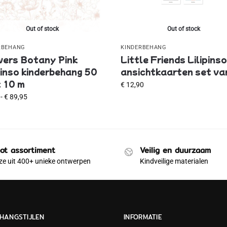
Out of stock
Out of stock
RBEHANG
KINDERBEHANG
wers Botany Pink
Little Friends Lilipins
pinso kinderbehang 50
ansichtkaarten set va
 10 m
€
12,90
-
€
89,95
ot assortiment
Veilig en duurzaam
e uit 400+ unieke ontwerpen
Kindveilige materialen
HANGSTIJLEN
INFORMATIE