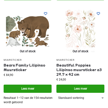
Out of stock
Out of stock
MUURSTICKER
MUURSTICKER
Bears Family Lilipinso
Beautiful Poppies
Muursticker
Lilipinso muursticker a3
29,7 x 42 cm
€
84,90
€
24,00
Lees meer
Lees meer
Resultaat 1–12 van de 154 resultaten
wordt getoond