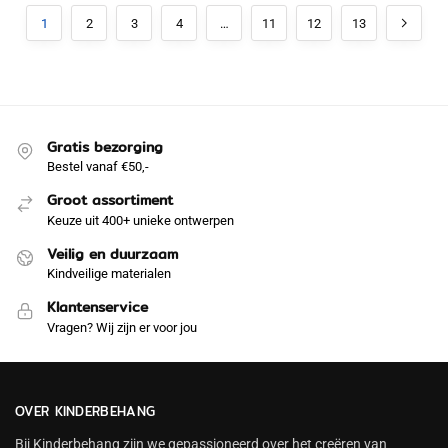
1
2
3
4
…
11
12
13
Gratis bezorging
Bestel vanaf €50,-
Groot assortiment
Keuze uit 400+ unieke ontwerpen
Veilig en duurzaam
Kindveilige materialen
Klantenservice
Vragen? Wij zijn er voor jou
OVER KINDERBEHANG
Bij Kinderbehang zijn we gepassioneerd over het creëren van