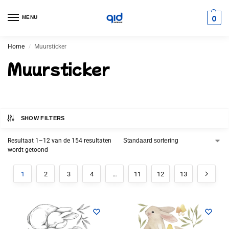
0
MENU
Home
Muursticker
/
Muursticker
SHOW FILTERS
Resultaat 1–12 van de 154 resultaten
wordt getoond
1
2
3
4
…
11
12
13