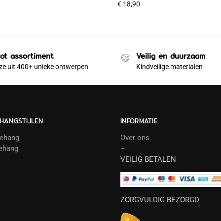
€
18,90
ot assortiment
Veilig en duurzaam
e uit 400+ unieke ontwerpen
Kindveilige materialen
HANGSTIJLEN
INFORMATIE
behang
Over ons
ehang
–
VEILIG BETALEN
ZORGVULDIG BEZORGD