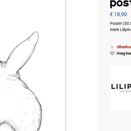
pos
€
18,90
Poster (30 
merk Lilipi
Uitverko
Voeg toe 