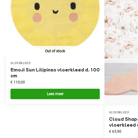
Out of stock
VLOERKLEED
Emoji Sun Lilipinso vloerkleed d. 100
cm
€
110,00
Lees meer
VLOERKLEED
Cloud Shape
vloerkleed 
€
65,90