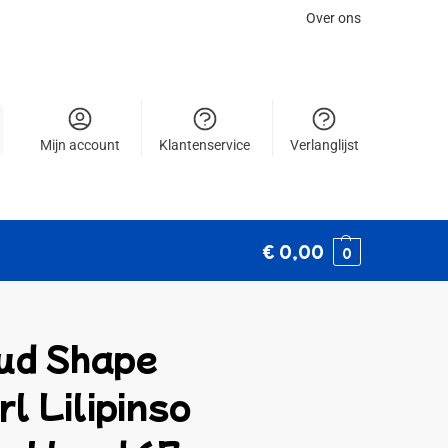
Over ons
Mijn account
Klantenservice
Verlanglijst
€
0,00
0
ud Shape
l Lilipinso