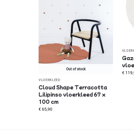
VLOER
Gaze
vloe
Out of stock
€
119,
VLOERKLEED
Cloud Shape Terracotta
Lilipinso vloerkleed 67 x
100 cm
€
65,90