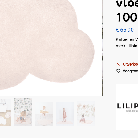
vlo
100
€
65,90
Katoenen Vl
merk Lilipi
Uitverko
Voeg toe 