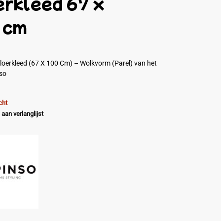
erkleed 67 x
 cm
oerkleed (67 X 100 Cm) – Wolkvorm (Parel) van het
nso
cht
aan verlanglijst