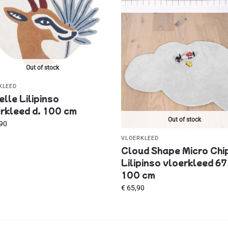
Out of stock
KLEED
lle Lilipinso
rkleed d. 100 cm
Out of stock
90
VLOERKLEED
Cloud Shape Micro Chi
Lilipinso vloerkleed 67
100 cm
€
65,90