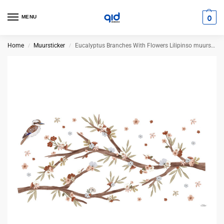
0
MENU
Home
Muursticker
Eucalyptus Branches With Flowers Lilipinso muursticker
/
/