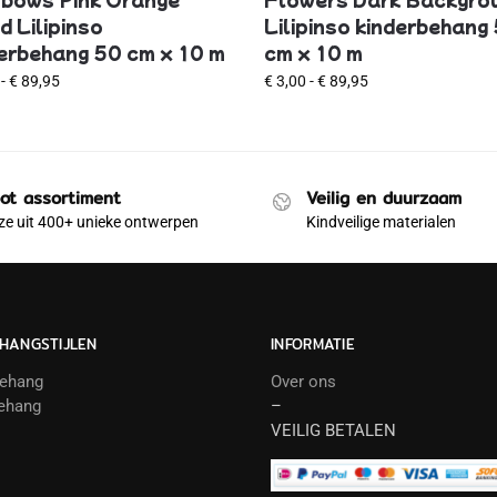
 Lilipinso
Lilipinso kinderbehang
erbehang 50 cm x 10 m
cm x 10 m
-
€
89,95
€
3,00
-
€
89,95
ot assortiment
Veilig en duurzaam
e uit 400+ unieke ontwerpen
Kindveilige materialen
HANGSTIJLEN
INFORMATIE
behang
Over ons
ehang
–
VEILIG BETALEN