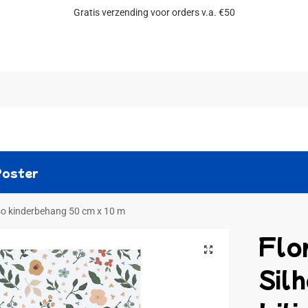
Gratis verzending voor orders v.a. €50
Zoeken
Poster
inso kinderbehang 50 cm x 10 m
Flo
Sil