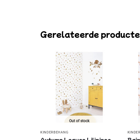
Gerelateerde product
Out of stock
KINDERBEHANG
KINDE
Autumn Leaves Lilipinso
Rain