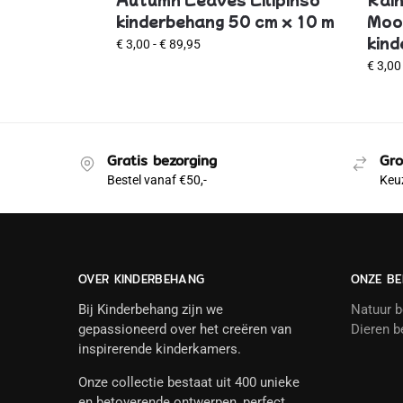
kinderbehang 50 cm x 10 m
Mood
kind
€
3,00
-
€
89,95
€
3,00
Gratis bezorging
Gro
Bestel vanaf €50,-
Keuz
OVER KINDERBEHANG
ONZE BE
Bij Kinderbehang zijn we
Natuur 
gepassioneerd over het creëren van
Dieren b
inspirerende kinderkamers.
Onze collectie bestaat uit 400 unieke
en betoverende ontwerpen, perfect