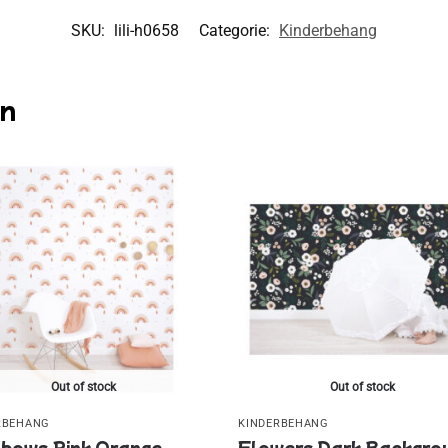
SKU:
lili-h0658
Categorie:
Kinderbehang
en
Out of stock
Out of stock
RBEHANG
KINDERBEHANG
bows Pink Orange
Flowers Dark Backgro