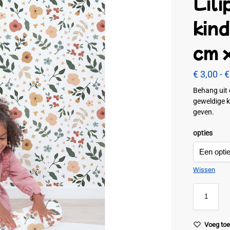
Lili
kin
cm 
€
3,00
-
€
Behang uit 
geweldige k
geven.
opties
Wissen
Voeg toe 