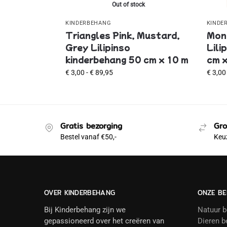
Out of stock
KINDERBEHANG
KINDE
Triangles Pink, Mustard,
Mon
Grey Lilipinso
Lili
kinderbehang 50 cm x 10 m
cm x
€
3,00
-
€
89,95
€
3,00
Gratis bezorging
Gro
Bestel vanaf €50,-
Keuz
OVER KINDERBEHANG
ONZE BE
Bij Kinderbehang zijn we
Natuur 
gepassioneerd over het creëren van
Dieren b