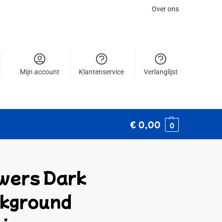
Over ons
Mijn account
Klantenservice
Verlanglijst
€
0,00
0
wers Dark
kground