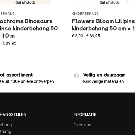
Out of stock
Out of stock
RBEHANG
KINDERBEHANG
ochrome Dinosaurs
Flowers Bloom Lilipin
pinso kinderbehang 50
kinderbehang 50 cm x 
 10 m
€
3,00
-
€
89,95
-
€
89,95
ot assortiment
Veilig en duurzaam
e uit 400+ unieke ontwerpen
Kindveilige materialen
HANGSTIJLEN
INFORMATIE
behang
Over ons
ehang
–