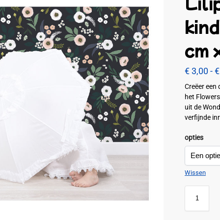
Lili
kin
cm 
€
3,00
-
€
Creëer een 
het Flowers
uit de Wond
verfijnde in
opties
Wissen