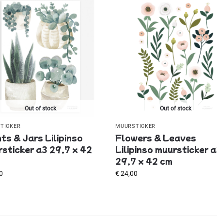
Out of stock
Out of stock
TICKER
MUURSTICKER
ts & Jars Lilipinso
Flowers & Leaves
sticker a3 29,7 x 42
Lilipinso muursticker 
29,7 x 42 cm
0
€
24,00