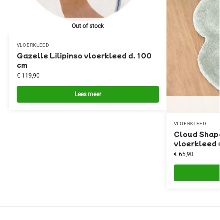
Out of stock
VLOERKLEED
Gazelle Lilipinso vloerkleed d. 100
cm
€
119,90
Lees meer
VLOERKLEED
Cloud Shape
vloerkleed 
€
65,90