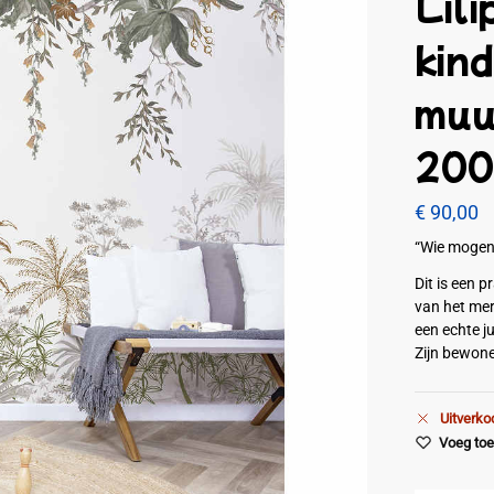
Lili
kin
muu
200
€
90,00
“Wie mogen 
Dit is een 
van het mer
een echte j
Zijn bewon
Uitverko
Voeg toe 