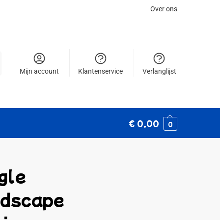
Over ons
Mijn account
Klantenservice
Verlanglijst
€
0,00
0
gle
dscape