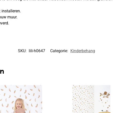
installeren.
jouw muur.
everd.
SKU:
lili-h0647
Categorie:
Kinderbehang
en