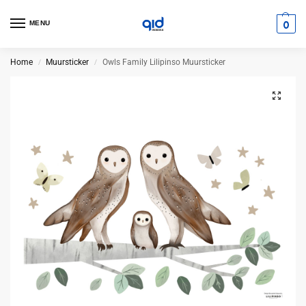
0
MENU
Home
Muursticker
Owls Family Lilipinso Muursticker
/
/