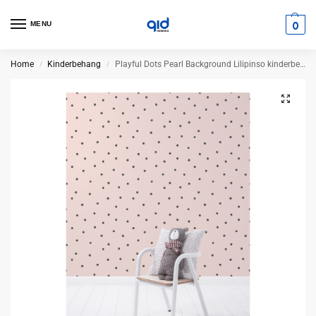
0
MENU
Home
Kinderbehang
Playful Dots Pearl Background Lilipinso kinderbehang 50 cm x 10 m
/
/