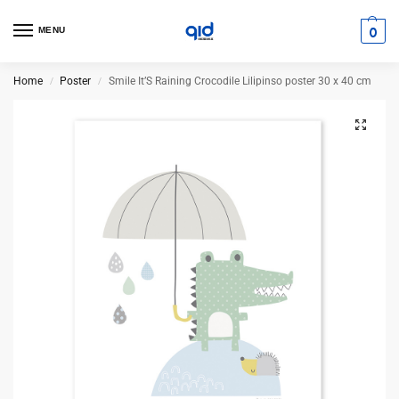
0
MENU
Home
Poster
Smile It’S Raining Crocodile Lilipinso poster 30 x 40 cm
/
/