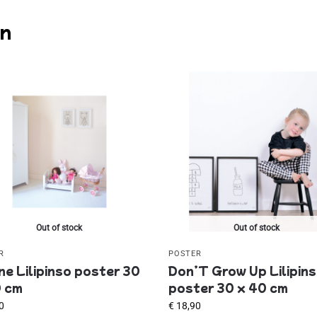
en
Out of stock
Out of stock
R
POSTER
ne Lilipinso poster 30
Don’T Grow Up Lilipin
0 cm
poster 30 x 40 cm
0
€
18,90