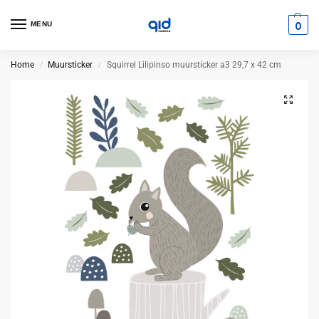
0
MENU
Home
Muursticker
Squirrel Lilipinso muursticker a3 29,7 x 42 cm
/
/