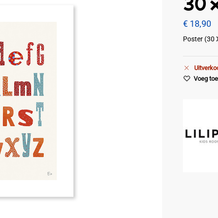
30 
€
18,90
Poster (30 
Uitverko
Voeg toe 