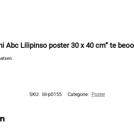
 Abc Lilipinso poster 30 x 40 cm” te beo
aatsen.
SKU:
lili-p0155
Categorie:
Poster
en