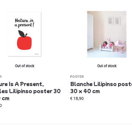
Out of stock
Out of stock
R
POSTER
re Is A Present,
Blanche Lilipinso post
es Lilipinso poster 30
30 x 40 cm
0 cm
€
18,90
0