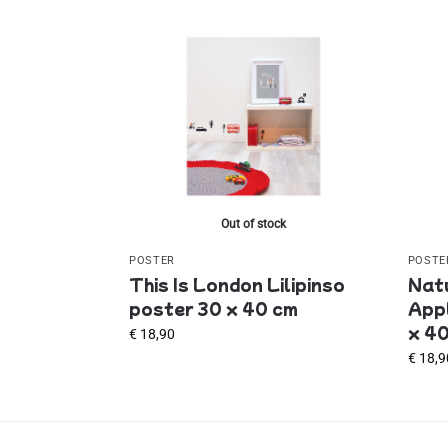
Out of stock
POSTER
POSTE
This Is London Lilipinso
Natu
poster 30 x 40 cm
Appl
x 4
€
18,90
€
18,9