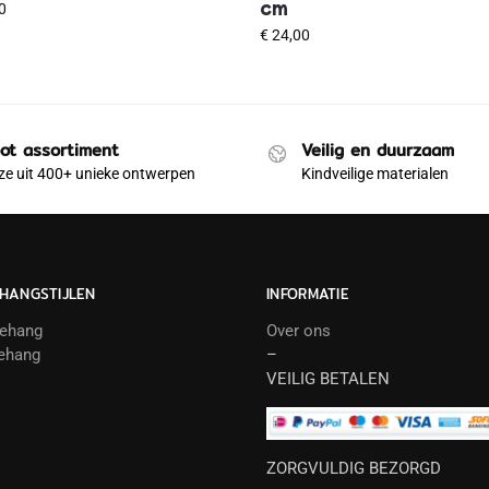
cm
0
€
24,00
ot assortiment
Veilig en duurzaam
e uit 400+ unieke ontwerpen
Kindveilige materialen
HANGSTIJLEN
INFORMATIE
behang
Over ons
ehang
–
VEILIG BETALEN
ZORGVULDIG BEZORGD