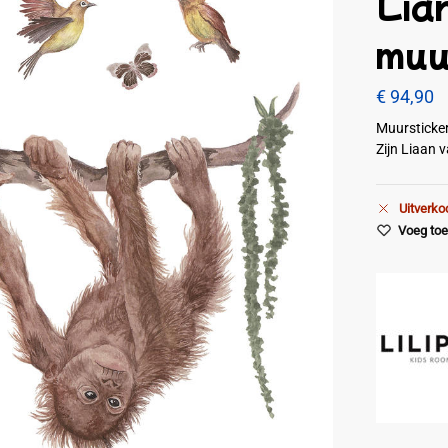
Lian
muu
€
94,90
Muursticke
Zijn Liaan v
Uitverko
Voeg toe 