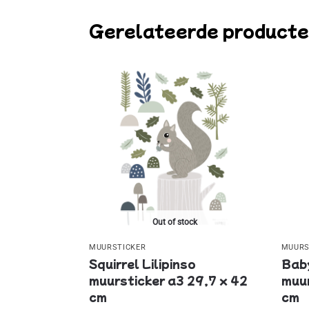
Gerelateerde product
Out of stock
MUURSTICKER
MUURS
Squirrel Lilipinso
Baby
muursticker a3 29,7 x 42
muur
cm
cm