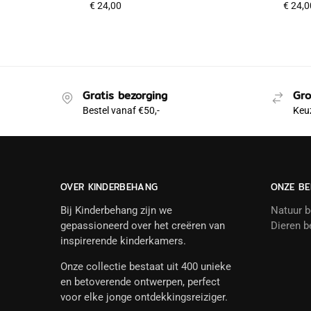
€
24,00
€
24,0
Gratis bezorging
Gro
Bestel vanaf €50,-
Keuz
OVER KINDERBEHANG
ONZE BE
Bij Kinderbehang zijn we
Natuur 
gepassioneerd over het creëren van
Dieren b
inspirerende kinderkamers.
Onze collectie bestaat uit 400 unieke
en betoverende ontwerpen, perfect
voor elke jonge ontdekkingsreiziger.