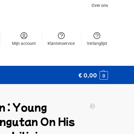
Over ons
Mijn account
Klantenservice
Verlanglijst
€
0,00
0
n : Young
ngutan On His