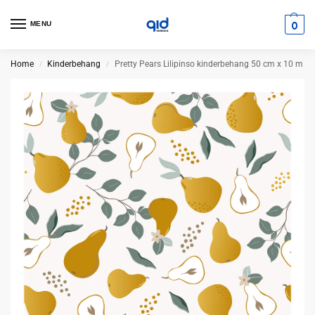
0
MENU
Home
Kinderbehang
Pretty Pears Lilipinso kinderbehang 50 cm x 10 m
/
/