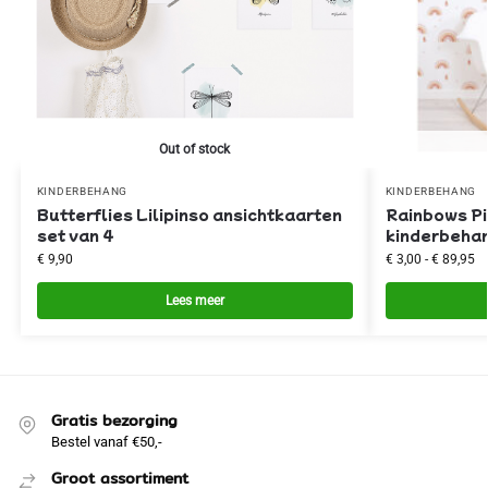
Out of stock
KINDERBEHANG
KINDERBEHANG
Butterflies Lilipinso ansichtkaarten
Rainbows Pi
set van 4
kinderbehan
€
9,90
€
3,00
-
€
89,95
Lees meer
Gratis bezorging
Bestel vanaf €50,-
Groot assortiment