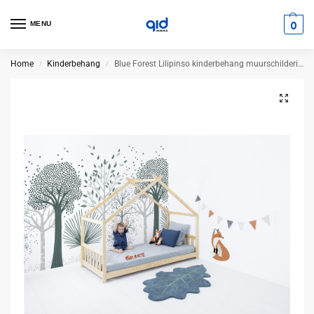
0
MENU
Home
Kinderbehang
Blue Forest Lilipinso kinderbehang muurschildering 200 x 248 cm
/
/