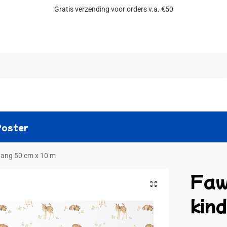
Gratis verzending voor orders v.a. €50
Zoeken
Poster
hang 50 cm x 10 m
Faw
kin