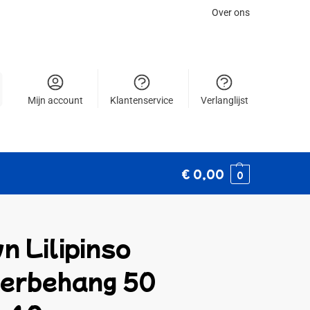
Over ons
Mijn account
Klantenservice
Verlanglijst
€
0,00
0
n Lilipinso
derbehang 50