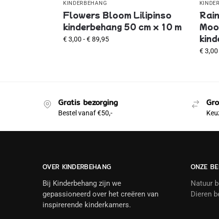
KINDERBEHANG
KINDE
Flowers Bloom Lilipinso
Rain
kinderbehang 50 cm x 10 m
Mood
kind
€
3,00
-
€
89,95
€
3,00
Gratis bezorging
Gro
Bestel vanaf €50,-
Keuz
OVER KINDERBEHANG
ONZE BE
Bij Kinderbehang zijn we
Natuur 
gepassioneerd over het creëren van
Dieren b
inspirerende kinderkamers.