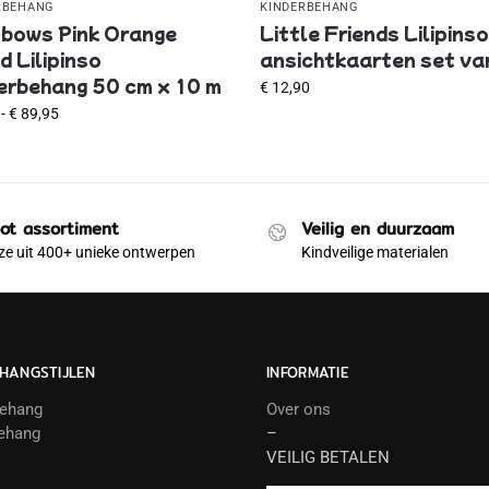
RBEHANG
KINDERBEHANG
bows Pink Orange
Little Friends Lilipins
 Lilipinso
ansichtkaarten set va
erbehang 50 cm x 10 m
€
12,90
-
€
89,95
ot assortiment
Veilig en duurzaam
e uit 400+ unieke ontwerpen
Kindveilige materialen
HANGSTIJLEN
INFORMATIE
behang
Over ons
ehang
–
VEILIG BETALEN