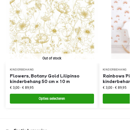
Out of stock
KINDERBEHANG
KINDERBEHANG
Flowers, Botany Gold Lilipinso
Rainbows Pi
kinderbehang 50 cm x 10 m
kinderbehan
€
3,00
-
€
89,95
€
3,00
-
€
89,95
Opties selecteren