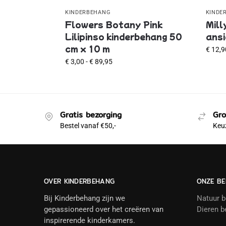
KINDERBEHANG
KINDE
Flowers Botany Pink
Mill
Lilipinso kinderbehang 50
ansi
cm x 10 m
€
12,9
€
3,00
-
€
89,95
Gratis bezorging
Gro
Bestel vanaf €50,-
Keuz
OVER KINDERBEHANG
ONZE BE
Bij Kinderbehang zijn we
Natuur 
gepassioneerd over het creëren van
Dieren b
inspirerende kinderkamers.