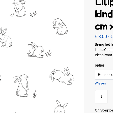
Lili
kin
cm 
€
3,00
-
€
Breng het l
in the Count
Ideaal voor
opties
Wissen
Voeg toe 