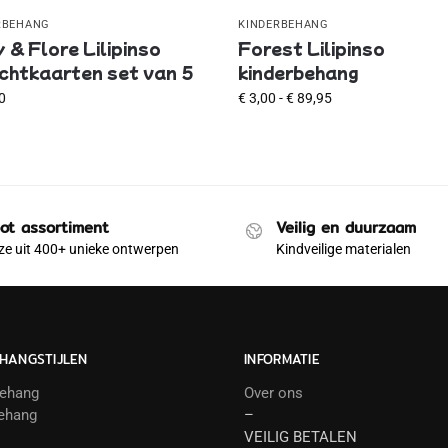
RBEHANG
KINDERBEHANG
y & Flore Lilipinso
Forest Lilipinso
chtkaarten set van 5
kinderbehang
0
€
3,00
-
€
89,95
ot assortiment
Veilig en duurzaam
e uit 400+ unieke ontwerpen
Kindveilige materialen
HANGSTIJLEN
INFORMATIE
behang
Over ons
ehang
–
VEILIG BETALEN