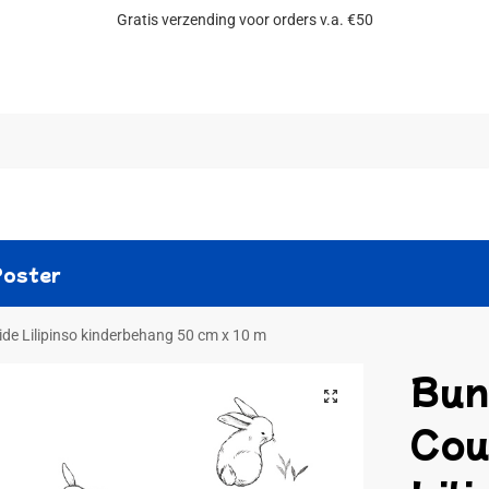
Gratis verzending voor orders v.a. €50
Zoeken
Poster
ide Lilipinso kinderbehang 50 cm x 10 m
Bun
Cou