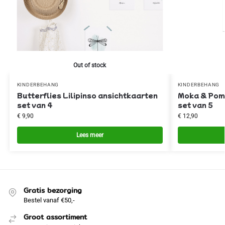
Out of stock
KINDERBEHANG
KINDERBEHANG
Butterflies Lilipinso ansichtkaarten
Moka & Pom 
set van 4
set van 5
€
9,90
€
12,90
Lees meer
Gratis bezorging
Bestel vanaf €50,-
Groot assortiment