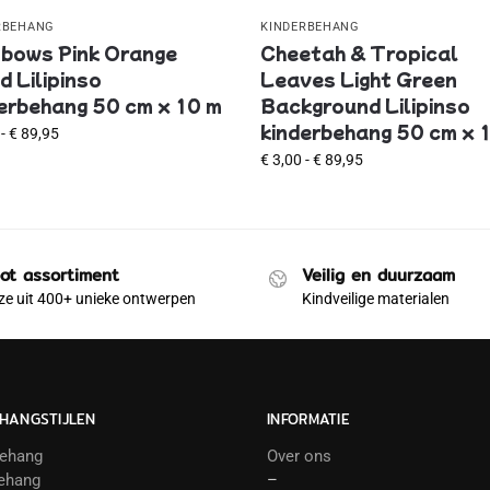
RBEHANG
KINDERBEHANG
bows Pink Orange
Cheetah & Tropical
 Lilipinso
Leaves Light Green
erbehang 50 cm x 10 m
Background Lilipinso
kinderbehang 50 cm x 
-
€
89,95
€
3,00
-
€
89,95
ot assortiment
Veilig en duurzaam
e uit 400+ unieke ontwerpen
Kindveilige materialen
HANGSTIJLEN
INFORMATIE
behang
Over ons
ehang
–