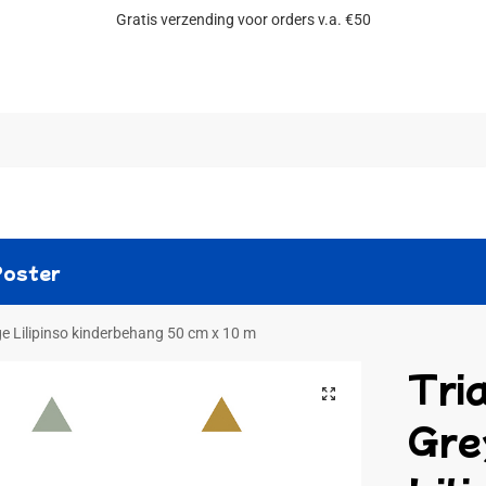
Gratis verzending voor orders v.a. €50
Zoeken
Poster
ige Lilipinso kinderbehang 50 cm x 10 m
Tri
Gre