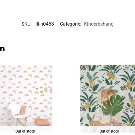
SKU:
lili-h0458
Categorie:
Kinderbehang
en
Out of stock
Out of stock