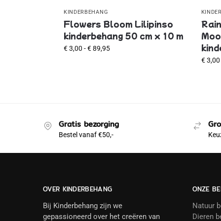
KINDERBEHANG
KINDE
Flowers Bloom Lilipinso
Rain
kinderbehang 50 cm x 10 m
Mood
kind
€
3,00
-
€
89,95
€
3,00
Gratis bezorging
Gro
Bestel vanaf €50,-
Keuz
OVER KINDERBEHANG
ONZE BE
Bij Kinderbehang zijn we
Natuur 
gepassioneerd over het creëren van
Dieren b