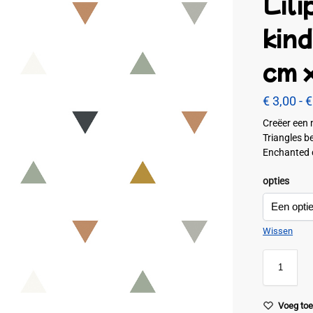
Lili
kin
cm 
€
3,00
-
€
Creëer een 
Triangles be
Enchanted co
opties
Wissen
Voeg toe 