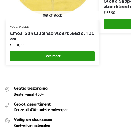
Cloud Shape
vloerkleed 
€
65,90
Out of stock
VLOERKLEED
Emoji Sun Lilipinso vloerkleed d. 100
cm
€
110,00
Lees meer
Gratis bezorging
Bestel vanaf €50,-
Groot assortiment
Keuze uit 400+ unieke ontwerpen
Veilig en duurzaam
Kindveilige materialen