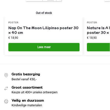
Out of stock
POSTER
POSTER
Nap On The Moon Lilipinso poster 30
Nature Is A 
x 40 cm
poster 30 x
€
18,90
€
18,90
Lees meer
Gratis bezorging
Bestel vanaf €50,-
Groot assortiment
Keuze uit 400+ unieke ontwerpen
Veilig en duurzaam
Kindveilige materialen