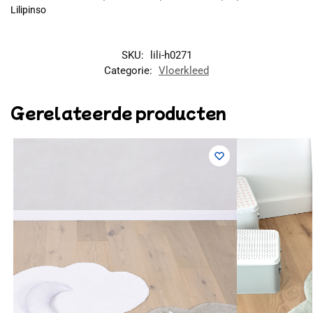
Lilipinso
SKU:
lili-h0271
Categorie:
Vloerkleed
Gerelateerde producten