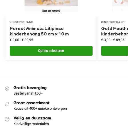
Out of stock
KINDERBEHANG
KINDERBEHANG
Forest Animals Lilipinso
Gold Feathe
kinderbehang 50 cm x 10 m
kinderbehan
€
3,00
-
€
89,95
€
3,00
-
€
89,95
Opties selecteren
Gratis bezorging
Bestel vanaf €50,-
Groot assortiment
Keuze uit 400+ unieke ontwerpen
Veilig en duurzaam
Kindveilige materialen