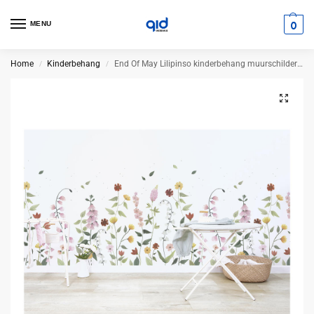
0
MENU
Home
Kinderbehang
End Of May Lilipinso kinderbehang muurschildering 200 x 248 cm
/
/